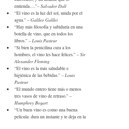
entienda….”– 
Salvador Dalí
“El vino es la luz del sol, unida por el 
agua.” – 
Galileo Galilei
“Hay más filosofía y sabiduría en una 
botella de vino, que en todos los 
libros.” – 
Louis Pasteur
“Si bien la penicilina cura a los 
hombres, el vino les hace felices.” – 
Sir 
Alexander Fleming
“El vino es la más saludable e 
higiénica de las bebidas.” – 
Louis 
Pasteur
“El mundo entero tiene más o menos 
tres vasos de vino de retraso.” –
Humphrey Bogart
“Un buen vino es como una buena 
película: dura un instante y te deja en la 
boca un sabor a gloria; es nuevo en 