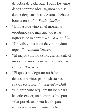
de beber de cada taza. Todos los vinos 
deben ser probados; algunos sólo se 
deben degustar, pero de otros, bebe la 
botella entera.” – 
Paulo Coelho
“Un vaso de vino en el momento 
oportuno, vale más que todas las 
riquezas de la tierra.” –
 Gustav Mahler
“Un vals y una copa de vino invitan a 
repetir.” – 
Johann Strauss
“El mejor vino no es necesariamente el 
más caro, sino el que se comparte.” –
George Brassens
“El que sabe degustar no bebe 
demasiado vino, pero disfruta sus 
suaves secretos…” –
 Salvador Dalí
“Un gran vino requiere un loco para 
hacerlo crecer, un hombre sabio para 
velar por el, un poeta lúcido para 
elaborarlo, y un amante que lo 